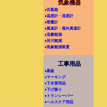
気象機器
♦百葉箱
♦温度計・湿度計
♦雨量計
♦風速計・風向風速計
♦流量観測
♦河川観測
♦気象観測装置
工事用品
♦黒板
♦マーキング
♦下水管用品
♦下げ振り
♦トランシーバー
♦ヘルスケア用品