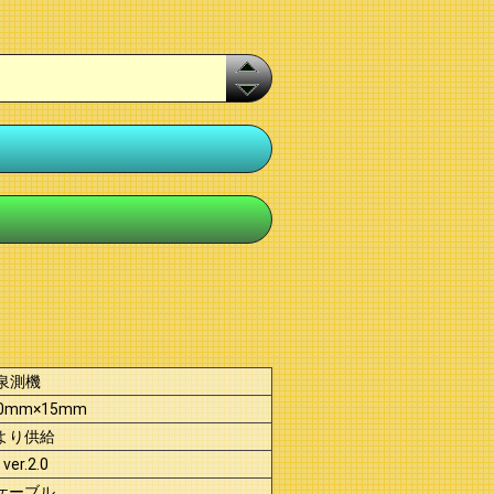
泉測機
0mm×15mm
Bより供給
ver.2.0
Bケーブル