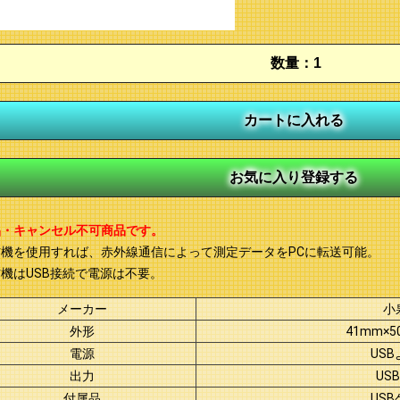
品・キャンセル不可商品です。
信機を使用すれば、赤外線通信によって測定データをPCに転送可能。
機はUSB接続で電源は不要。
メーカー
小
外形
41mm×5
電源
US
出力
USB 
付属品
US