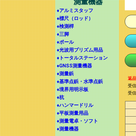
測量機器
♦アルミスタッフ
♦標尺（ロッド）
♦検測桿
♦三脚
♦ポール
♦光波用プリズム用品
♦トータルステーション
♦GNSS測量機器
♦測量鋲
返
♦基準点鋲・水準点鋲
受
♦境界用明示板
受信
♦杭
♦ハンマードリル
♦平板測量用品
♦測量電卓・ソフト
♦測量機器