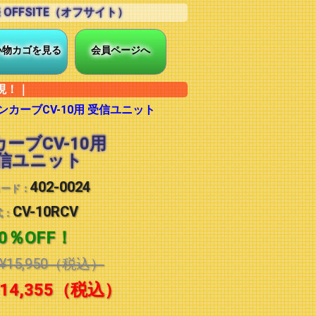
FFSITE（オフサイト）
い物カゴを見る
会員ページへ
現！｜
ンカーブCV-10用 受信ユニット
ーブCV-10用
信ユニット
402-0024
コード：
CV-10RCV
式：
10％OFF！
¥15,950
（税込）
14,355
（税込）