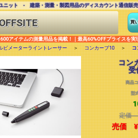
受信ユニット - 建築・測量・製図用品のディスカウント通信販売 O
OFFSITE
買
600アイテムの
測量用品
を掲載！｜最高60%OFFプライスを実
ルビメーターライントレーサー
＞
コンカーブ10
＞
コ
コンカ
受
商品
型
定価
売価
¥