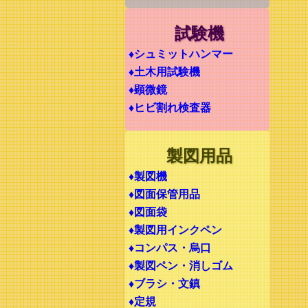
試験機
♦シュミットハンマー
♦土木用試験機
♦顕微鏡
♦ヒビ割れ検査器
製図用品
♦製図機
♦図面保管用品
♦図面袋
♦製図用インクペン
♦コンパス・烏口
♦製図ペン・消しゴム
♦ブラシ・文鎮
♦定規