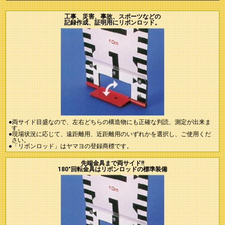
工事、災害、事故、スポーツなどの
記録作成、証明用にリボンロッド。
●両サイド目盛なので、左右どちらの構造物にも正確な判読、測定が出来ま
す。
●現場状況に応じて、遠距離用、近距離用のいずれかを選択し、ご使用くだ
さい。
●「リボンロッド」はヤマヨの登録商標です。
先端金具まで両サイド!!
180°回転金具はリボンロッドの標準装備