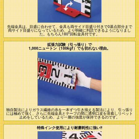
先端金具は、目盛に合わせて、金具も両サイド目盛り付きで0基点部分まで
両サイド目盛りになっているため、より明確に判読できるようになりまし
た。もちろん180°回転金具付です。
拡張力試験（引っ張り）で
1,000ニュートン（100kgf）でも切れない理由。
独自製法によりガラス繊維の糸を一本ずつ引き揃える製法により、引っ張り
には極めて強く、さらに先端金具とテープの間に透明口皮を溶着しリベット
止めをしているため、より一層の強度が保持できるのです。
特殊インク使用により耐磨耗性に強い!!