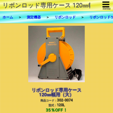
リボンロッド専用ケース 120㎜幅用（大
menu
メニューを閉じる
ホーム
＞
測定機器
＞
リボンロッド
＞
リボンロッド
商品一覧
修理・メンテナンス
FAX注文
お問合せ
ご利用について
リンク
リボンロッド専用ケース
120㎜幅用（大）
会社概要
302-0074
商品コード：
120L
型式：
35％OFF！