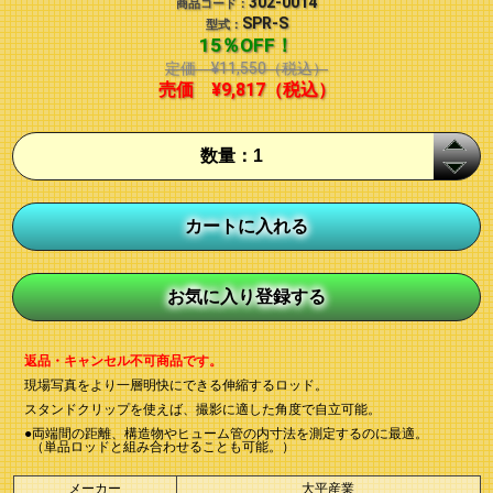
302-0014
商品コード：
SPR-S
型式：
15％OFF！
定価
¥11,550
（税込）
売価
¥9,817
（税込）
返品・キャンセル不可商品です。
現場写真をより一層明快にできる伸縮するロッド。
スタンドクリップを使えば、撮影に適した角度で自立可能。
●両端間の距離、構造物やヒューム管の内寸法を測定するのに最適。
（単品ロッドと組み合わせることも可能。）
メーカー
大平産業