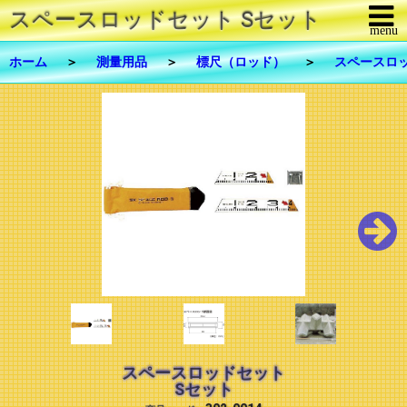
スペースロッドセット Sセット - 建
menu
メニューを閉じる
ホーム
＞
測量用品
＞
標尺（ロッド）
＞
スペースロ
商品一覧
修理・メンテナンス
FAX注文
お問合せ
ご利用について
リンク
会社概要
スペースロッドセット
Sセット