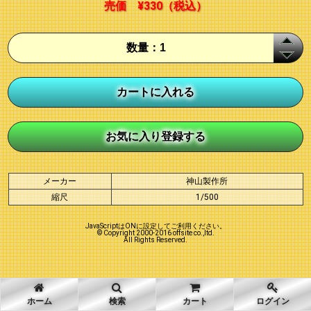
売価
¥330
（税込）
メーカー
神山製作所
縮尺
1/500
JavaScriptはONに設定してご利用ください。
© Copyright 2000-2016 offsite co.,ltd.
All Rights Reserved.
ホーム
検索
カート
ログイン