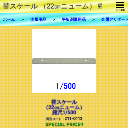
替スケール （22㎝ニューム） 縮尺1/5
menu
メニューを閉じる
ホーム
＞
測量用品
＞
平板測量用品
＞
金属アリダー
商品一覧
修理・メンテナンス
FAX注文
お問合せ
ご利用について
リンク
替スケール
（22㎝ニューム）
会社概要
縮尺1/500
211-0112
商品コード：
SPECIAL PRICE!!