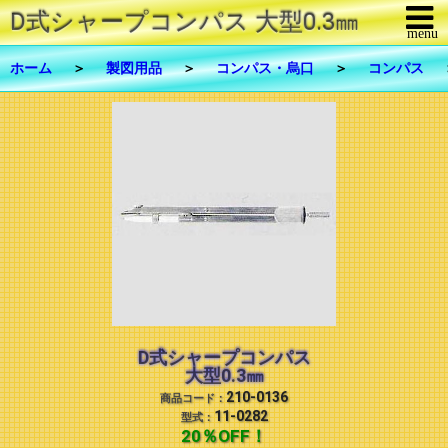
D式シャープコンパス 大型0.3㎜ - 
menu
メニューを閉じる
ホーム
＞
製図用品
＞
コンパス・烏口
＞
コンパス
商品一覧
修理・メンテナンス
FAX注文
お問合せ
ご利用について
リンク
D式シャープコンパス
大型0.3㎜
会社概要
210-0136
商品コード：
11-0282
型式：
20％OFF！