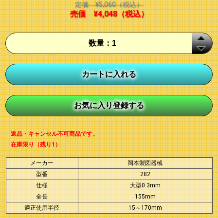
定価
¥5,060
（税込）
売価
¥4,048
（税込）
返品・キャンセル不可商品です。
在庫限り（残り1）
メーカー
岡本製図器械
型番
282
仕様
大型0.3mm
全長
155mm
適正使用半径
15～170mm