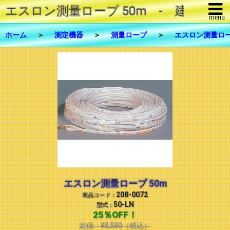
エスロン測量ロープ 50m - 建築・測
menu
メニューを閉じる
ホーム
＞
測定機器
＞
測量ロープ
＞
エスロン測量ロ
商品一覧
修理・メンテナンス
FAX注文
お問合せ
ご利用について
リンク
エスロン測量ロープ 50m
208-0072
会社概要
商品コード：
50-LN
型式：
25％OFF！
定価
¥8,580
（税込）