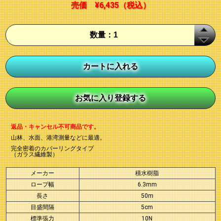
売価
¥6,435
（税込）
返品・キャンセル不可商品です。
山林、水面、港湾測量などに最適。
完全密着のカバーリングタイプ
（ガラス繊維製）
メーカー
積水樹脂
ロープ幅
6.3mm
長さ
50m
目盛間隔
5cm
標準張力
10N