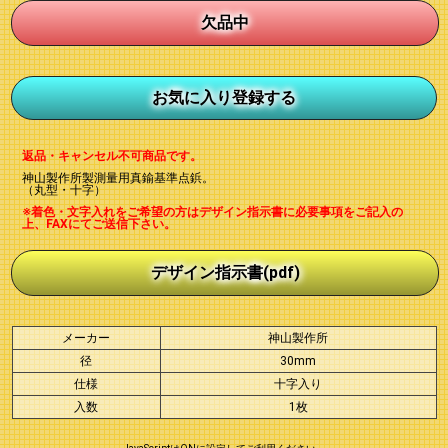
欠品中
返品・キャンセル不可商品です。
神山製作所製測量用真鍮基準点鋲。
（丸型・十字）
※着色・文字入れをご希望の方はデザイン指示書に必要事項をご記入の
上、FAXにてご送信下さい。
デザイン指示書(pdf)
メーカー
神山製作所
径
30mm
仕様
十字入り
入数
1枚