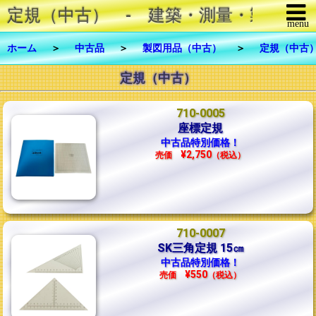
定規（中古） - 建築・測量・製図用品の
menu
メニューを閉じる
ホーム
＞
中古品
＞
製図用品（中古）
＞
定規（中古
定規（中古）
商品一覧
修理・メンテナンス
710-0005
座標定規
FAX注文
中古品特別価格！
¥2,750
売価
（税込）
お問合せ
ご利用について
710-0007
リンク
SK三角定規 15㎝
中古品特別価格！
会社概要
¥550
売価
（税込）