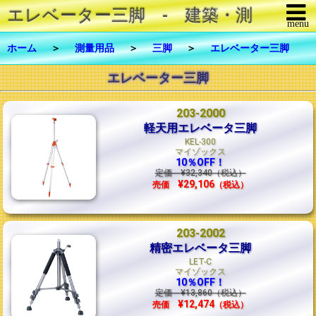
エレベーター三脚 - 建築・測量・製図
menu
メニューを閉じる
ホーム
＞
測量用品
＞
三脚
＞
エレベーター三脚
エレベーター三脚
商品一覧
修理・メンテナンス
203-2000
軽天用エレベータ三脚
FAX注文
KEL-300
マイゾックス
10％OFF！
お問合せ
定価
¥32,340
（税込）
¥29,106
売価
（税込）
ご利用について
203-2002
リンク
精密エレベータ三脚
LET-C
会社概要
マイゾックス
10％OFF！
定価
¥13,860
（税込）
¥12,474
売価
（税込）